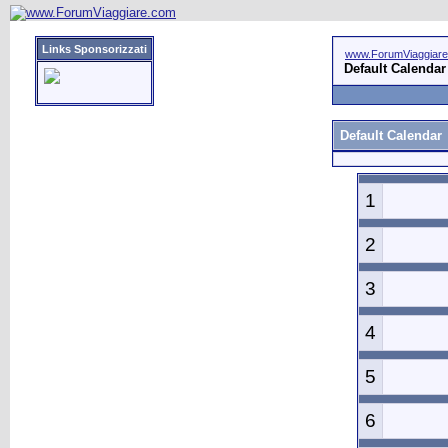
Links Sponsorizzati
www.ForumViaggiar
Default Calendar
Default Calendar
1
2
3
4
5
6